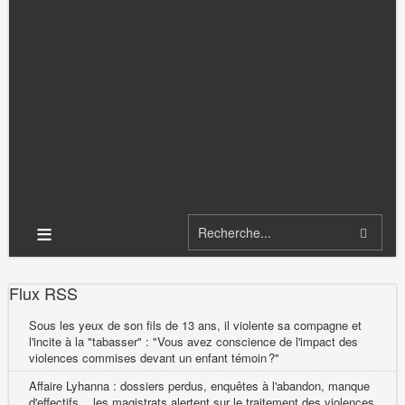
≡
Flux RSS
Sous les yeux de son fils de 13 ans, il violente sa compagne et
l'incite à la "tabasser" : "Vous avez conscience de l'impact des
violences commises devant un enfant témoin ?"
Affaire Lyhanna : dossiers perdus, enquêtes à l'abandon, manque
d'effectifs... les magistrats alertent sur le traitement des violences