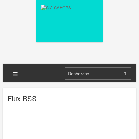
≡
Flux RSS