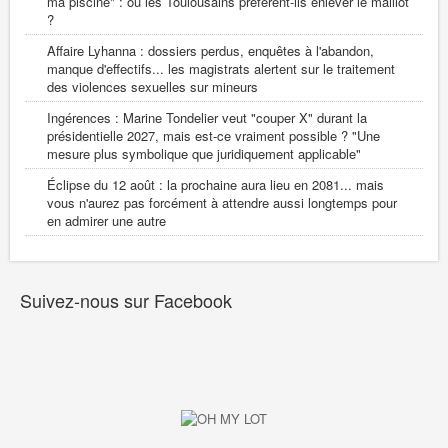
ma piscine" : où les Toulousains préfèrent-ils enlever le maillot
?
Affaire Lyhanna : dossiers perdus, enquêtes à l'abandon,
manque d'effectifs... les magistrats alertent sur le traitement
des violences sexuelles sur mineurs
Ingérences : Marine Tondelier veut "couper X" durant la
présidentielle 2027, mais est-ce vraiment possible ? "Une
mesure plus symbolique que juridiquement applicable"
Éclipse du 12 août : la prochaine aura lieu en 2081... mais
vous n'aurez pas forcément à attendre aussi longtemps pour
en admirer une autre
Suivez-nous sur Facebook