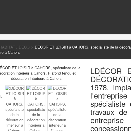
HABITAT / DECO
>
DÉCOR ET LOISIR à CAHORS, spécialiste de la décoratio
ure à Cahors
L
DÉCOR E
DÉCORATI
1978. Impl
l’entrepri
spécialist
travaux de 
entrepri
concessionn