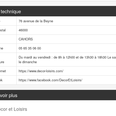
 technique
e
76 avenue de la Beyne
stal
46000
CAHORS
ne
05 65 35 06 00
s
Du mardi au vendredi : de 8h à 12h00 et de 13h30 à 18h30 Le sam
ure
le dimanche
ernet
https://www.decor-loisirs.com/
ok
https://www.facebook.com/DecorEtLoisirs/
voir plus
cor et Loisirs