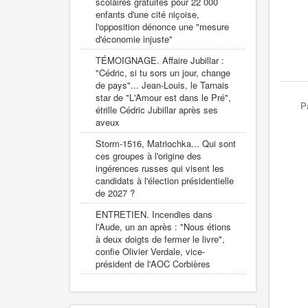
scolaires gratuites pour 22 000
enfants d'une cité niçoise,
l'opposition dénonce une "mesure
d'économie injuste"
TÉMOIGNAGE. Affaire Jubillar :
"Cédric, si tu sors un jour, change
de pays"... Jean-Louis, le Tarnais
star de "L'Amour est dans le Pré",
P
étrille Cédric Jubillar après ses
aveux
Storm-1516, Matriochka... Qui sont
ces groupes à l'origine des
ingérences russes qui visent les
candidats à l'élection présidentielle
de 2027 ?
ENTRETIEN. Incendies dans
l'Aude, un an après : "Nous étions
à deux doigts de fermer le livre",
confie Olivier Verdale, vice-
président de l'AOC Corbières